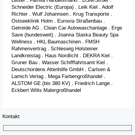
Leiser . Famila Handelsmarkt . DSM/Ströer .
Schneider Electric (Europa) . Leik Kiel . Adolf
Richter . Wulf Johannsen . Krug Transporte .
Ostseeklinik Holm . Eurovia Straßenbau .
Getreide AG . Clean Car Autowaschanlage . Erge
Save (bundesweit) . Joanna Slaska Beauty Spa
Wellness . HKL Baumaschinen . FMSH
Rahmenvertrag . Schleswig Holsteiner
Landkreistag . Haus Nordlicht . DEKRA Kiel .
Gruner Bau . Wasser Schifffahrtsamt Kiel .
Deutschordens Altenhilfe GmbH . Carlsen &
Lamich Verlag . Mega Farbengroßhandel .
ALSTOM GE (bis 380 KV) . Friedrich Lange .
Eckbert Wilts Malergroßhandel
Kontakt