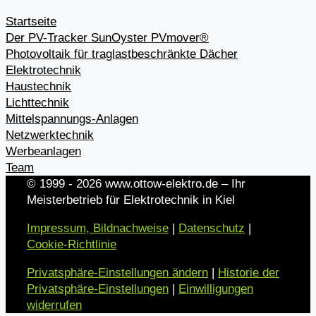
Startseite
Der PV-Tracker SunOyster PVmover®
Photovoltaik für traglastbeschränkte Dächer
Elektrotechnik
Haustechnik
Lichttechnik
Mittelspannungs-Anlagen
Netzwerktechnik
Werbeanlagen
Team
© 1999 - 2026 www.ottow-elektro.de – Ihr
Meisterbetrieb für Elektrotechnik in Kiel
Impressum, Bildnachweise
|
Datenschutz
|
Cookie-Richtlinie
Privatsphäre-Einstellungen ändern
|
Historie der
Privatsphäre-Einstellungen
|
Einwilligungen
widerrufen