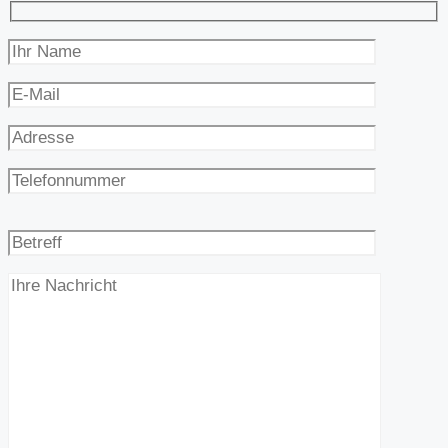
Bitte
lasse
dieses
Feld
leer.